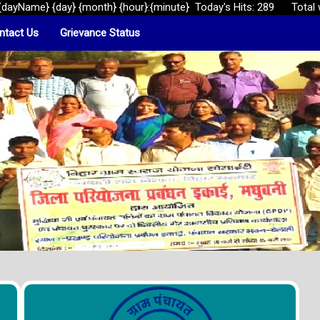
ayName} {day} {month} {hour}:{minute}
Today's Hits: 289
Total 
ntact Us
Grievance Status
...